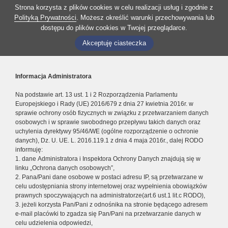
Strona korzysta z plików cookies w celu realizacji usług i zgodnie z
Polityką Prywatności
. Możesz określić warunki przechowywania lub
dostępu do plików cookies w Twojej przeglądarce.
Akceptuję ciasteczka
Informacja Administratora
Na podstawie art. 13 ust. 1 i 2 Rozporządzenia Parlamentu
Europejskiego i Rady (UE) 2016/679 z dnia 27 kwietnia 2016r. w
sprawie ochrony osób fizycznych w związku z przetwarzaniem danych
osobowych i w sprawie swobodnego przepływu takich danych oraz
uchylenia dyrektywy 95/46/WE (ogólne rozporządzenie o ochronie
danych), Dz. U. UE. L. 2016.119.1 z dnia 4 maja 2016r., dalej RODO
informuję:
1. dane Administratora i Inspektora Ochrony Danych znajdują się w
linku „Ochrona danych osobowych”,
2. Pana/Pani dane osobowe w postaci adresu IP, są przetwarzane w
celu udostępniania strony internetowej oraz wypełnienia obowiązków
prawnych spoczywających na administratorze(art.6 ust.1 lit.c RODO),
3. jeżeli korzysta Pan/Pani z odnośnika na stronie będącego adresem
e-mail placówki to zgadza się Pan/Pani na przetwarzanie danych w
celu udzielenia odpowiedzi,