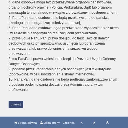
4. dane osobowe mogą być przekazywane organom państwowym,
organom ochrony prawnej (Policja, Prokuratura, Sąd) lub organom
samorządu terytorialnego w związku z prowadzonym postępowaniem,
5. Pana/Pani dane osobowe nie będą przekazywane do państwa
trzeciego ani do organizacji międzynarodowej,
6. Pana/Pani dane osobowe będą przetwarzane wyłącznie przez okres
i w zakresie niezbędnym do realizacji celu przetwarzania,
7. przysługuje Panu/Pani prawo dostępu do treści swoich danych
osobowych oraz ich sprostowania, usunięcia lub ograniczenia
przetwarzania lub prawo do wniesienia sprzeciwu wobec
przetwarzania,
8. ma Pan/Pani prawo wniesienia skargi do Prezesa Urzędu Ochrony
Danych Osobowych,
9. podanie przez Pana/Panią danych osobowych jest fakultatywne
(dobrowolne) w celu udostępnienia strony internetowej,
10. Pana/Pani dane osobowe nie będą podlegały zautomatyzowanym
procesom podejmowania decyzji przez Administratora, w tym
profilowaniu.
zamknij
Strona główna
Mapa strony
Czcionka