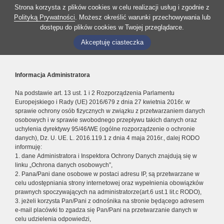
Strona korzysta z plików cookies w celu realizacji usług i zgodnie z
Polityką Prywatności
. Możesz określić warunki przechowywania lub
dostępu do plików cookies w Twojej przeglądarce.
Akceptuję ciasteczka
Informacja Administratora
Na podstawie art. 13 ust. 1 i 2 Rozporządzenia Parlamentu
Europejskiego i Rady (UE) 2016/679 z dnia 27 kwietnia 2016r. w
sprawie ochrony osób fizycznych w związku z przetwarzaniem danych
osobowych i w sprawie swobodnego przepływu takich danych oraz
uchylenia dyrektywy 95/46/WE (ogólne rozporządzenie o ochronie
danych), Dz. U. UE. L. 2016.119.1 z dnia 4 maja 2016r., dalej RODO
informuję:
1. dane Administratora i Inspektora Ochrony Danych znajdują się w
linku „Ochrona danych osobowych”,
2. Pana/Pani dane osobowe w postaci adresu IP, są przetwarzane w
celu udostępniania strony internetowej oraz wypełnienia obowiązków
prawnych spoczywających na administratorze(art.6 ust.1 lit.c RODO),
3. jeżeli korzysta Pan/Pani z odnośnika na stronie będącego adresem
e-mail placówki to zgadza się Pan/Pani na przetwarzanie danych w
celu udzielenia odpowiedzi,