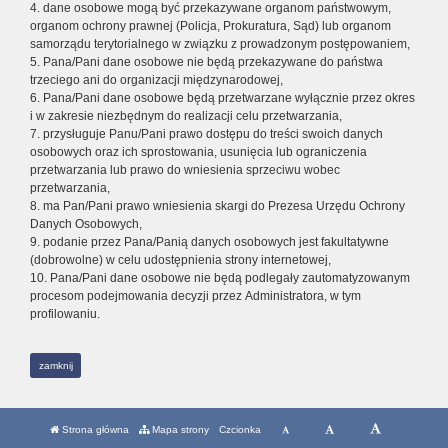
4. dane osobowe mogą być przekazywane organom państwowym,
organom ochrony prawnej (Policja, Prokuratura, Sąd) lub organom
samorządu terytorialnego w związku z prowadzonym postępowaniem,
5. Pana/Pani dane osobowe nie będą przekazywane do państwa
trzeciego ani do organizacji międzynarodowej,
6. Pana/Pani dane osobowe będą przetwarzane wyłącznie przez okres
i w zakresie niezbędnym do realizacji celu przetwarzania,
7. przysługuje Panu/Pani prawo dostępu do treści swoich danych
osobowych oraz ich sprostowania, usunięcia lub ograniczenia
przetwarzania lub prawo do wniesienia sprzeciwu wobec
przetwarzania,
8. ma Pan/Pani prawo wniesienia skargi do Prezesa Urzędu Ochrony
Danych Osobowych,
9. podanie przez Pana/Panią danych osobowych jest fakultatywne
(dobrowolne) w celu udostępnienia strony internetowej,
10. Pana/Pani dane osobowe nie będą podlegały zautomatyzowanym
procesom podejmowania decyzji przez Administratora, w tym
profilowaniu.
zamknij
Strona główna
Mapa strony
Czcionka