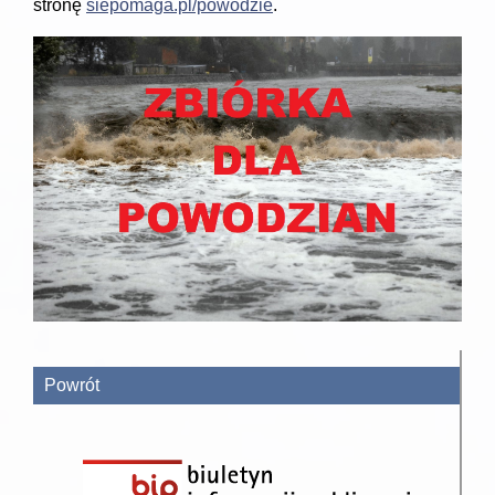
stronę
siepomaga.pl/powodzie
.
Powrót