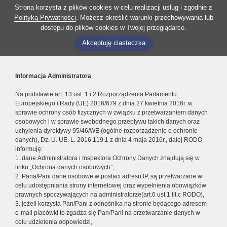
Strona korzysta z plików cookies w celu realizacji usług i zgodnie z
Polityką Prywatności
. Możesz określić warunki przechowywania lub
dostępu do plików cookies w Twojej przeglądarce.
Akceptuję ciasteczka
Informacja Administratora
Na podstawie art. 13 ust. 1 i 2 Rozporządzenia Parlamentu
Europejskiego i Rady (UE) 2016/679 z dnia 27 kwietnia 2016r. w
sprawie ochrony osób fizycznych w związku z przetwarzaniem danych
osobowych i w sprawie swobodnego przepływu takich danych oraz
uchylenia dyrektywy 95/46/WE (ogólne rozporządzenie o ochronie
danych), Dz. U. UE. L. 2016.119.1 z dnia 4 maja 2016r., dalej RODO
informuję:
1. dane Administratora i Inspektora Ochrony Danych znajdują się w
linku „Ochrona danych osobowych”,
2. Pana/Pani dane osobowe w postaci adresu IP, są przetwarzane w
celu udostępniania strony internetowej oraz wypełnienia obowiązków
prawnych spoczywających na administratorze(art.6 ust.1 lit.c RODO),
3. jeżeli korzysta Pan/Pani z odnośnika na stronie będącego adresem
e-mail placówki to zgadza się Pan/Pani na przetwarzanie danych w
celu udzielenia odpowiedzi,