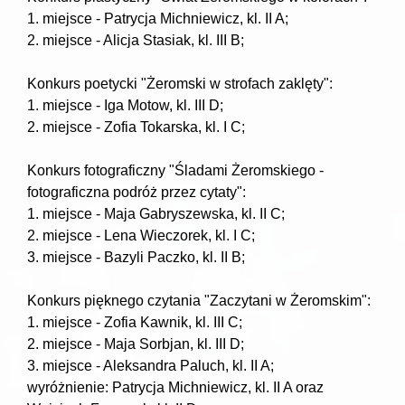
1. miejsce - Patrycja Michniewicz, kl. II A;
2. miejsce - Alicja Stasiak, kl. III B;
Konkurs poetycki "Żeromski w strofach zaklęty":
1. miejsce - Iga Motow, kl. III D;
2. miejsce - Zofia Tokarska, kl. I C;
Konkurs fotograficzny "Śladami Żeromskiego -
fotograficzna podróż przez cytaty":
1. miejsce - Maja Gabryszewska, kl. II C;
2. miejsce - Lena Wieczorek, kl. I C;
3. miejsce - Bazyli Paczko, kl. II B;
Konkurs pięknego czytania "Zaczytani w Żeromskim":
1. miejsce - Zofia Kawnik, kl. III C;
2. miejsce - Maja Sorbjan, kl. III D;
3. miejsce - Aleksandra Paluch, kl. II A;
wyróżnienie: Patrycja Michniewicz, kl. II A oraz