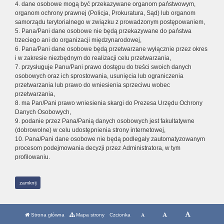
4. dane osobowe mogą być przekazywane organom państwowym,
organom ochrony prawnej (Policja, Prokuratura, Sąd) lub organom
samorządu terytorialnego w związku z prowadzonym postępowaniem,
5. Pana/Pani dane osobowe nie będą przekazywane do państwa
trzeciego ani do organizacji międzynarodowej,
6. Pana/Pani dane osobowe będą przetwarzane wyłącznie przez okres
i w zakresie niezbędnym do realizacji celu przetwarzania,
7. przysługuje Panu/Pani prawo dostępu do treści swoich danych
osobowych oraz ich sprostowania, usunięcia lub ograniczenia
przetwarzania lub prawo do wniesienia sprzeciwu wobec
przetwarzania,
8. ma Pan/Pani prawo wniesienia skargi do Prezesa Urzędu Ochrony
Danych Osobowych,
9. podanie przez Pana/Panią danych osobowych jest fakultatywne
(dobrowolne) w celu udostępnienia strony internetowej,
10. Pana/Pani dane osobowe nie będą podlegały zautomatyzowanym
procesom podejmowania decyzji przez Administratora, w tym
profilowaniu.
zamknij
Strona główna
Mapa strony
Czcionka