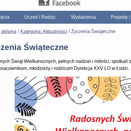
ięcia
Uczeń / Rodzic
Wydarzenia
Projekty 
a główna
Kategoria: Aktualności
Życzenia Świąteczne
zenia Świąteczne
ych Świąt Wielkanocnych, pełnych nadziei i miłości, spotkań z
pracownikom, młodzieży i rodzicom Dyrekcja XXV LO w Łodzi.