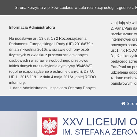
Strona korzysta z plików cookies w celu realizacji usług i zgodnie z
znajdują się w
Informacja Administratora
2. Pana/Pani da
przetwarzane w
Na podstawie art. 13 ust. 1 i 2 Rozporządzenia
internetowej o
Parlamentu Europejskiego i Rady (UE) 2016/679 z
prawnych spocz
dnia 27 kwietnia 2016r. w sprawie ochrony osób
ust.1 lit.c RODO
fizycznych w związku z przetwarzaniem danych
3. jeżeli korzy
osobowych i w sprawie swobodnego przepływu
będącego adres
takich danych oraz uchylenia dyrektywy 95/46/WE
Pan/Pani na pr
(ogólne rozporządzenie o ochronie danych), Dz. U.
udzielenia odp
UE. L. 2016.119.1 z dnia 4 maja 2016r., dalej RODO
4. dane osobo
informuję:
państwowym, or
1. dane Administratora i Inspektora Ochrony Danych
Stron
XXV LICEUM 
IM. STEFANA ŻERO