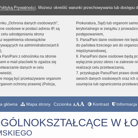
Polityką Prywatności
. Możesz określić warunki przechowywania lub dostępu d
 linku „Ochrona danych osobowych”,
Prokuratura, Sąd) lub organom sam
ne osobowe w postaci adresu IP, są
terytorialnego w związku z prowadz
 celu udostępniania strony
postępowaniem,
raz wypełnienia obowiązków
5. Pana/Pani dane osobowe nie bę
ywających na administratorze(art.6
do państwa trzeciego ani do organiza
),
międzynarodowej,
sta Pan/Pani z odnośnika na stronie
6. Pana/Pani dane osobowe będą pr
em e-mail placówki to zgadza się
wyłącznie przez okres i w zakresie 
zetwarzanie danych w celu
realizacji celu przetwarzania,
owiedzi,
7. przysługuje Panu/Pani prawo dost
we mogą być przekazywane organom
swoich danych osobowych oraz ich s
ganom ochrony prawnej (Policja,
usunięcia lub ograniczenia przetwar
a główna
Mapa strony
Czcionka
Kontrast
Informacja 
OGÓLNOKSZTAŁCĄCE W ŁO
MSKIEGO