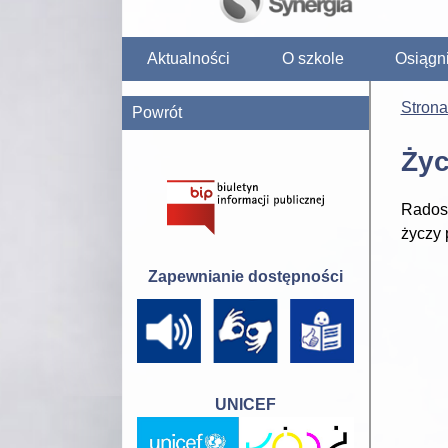
Aktualności
O szkole
Osiągn
Stron
Powrót
Życ
Radosn
życzy 
Zapewnianie dostępności
UNICEF