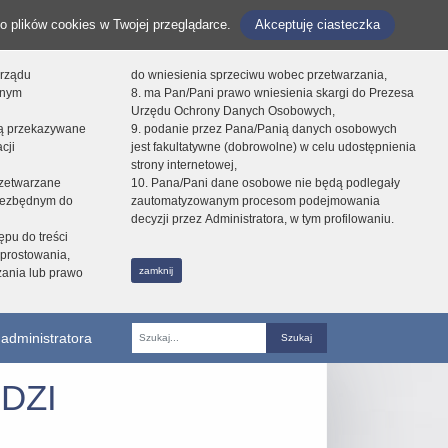
o plików cookies w Twojej przeglądarce.
Akceptuję ciasteczka
orządu
do wniesienia sprzeciwu wobec przetwarzania,
onym
8. ma Pan/Pani prawo wniesienia skargi do Prezesa
Urzędu Ochrony Danych Osobowych,
dą przekazywane
9. podanie przez Pana/Panią danych osobowych
cji
jest fakultatywne (dobrowolne) w celu udostępnienia
strony internetowej,
zetwarzane
10. Pana/Pani dane osobowe nie będą podlegały
niezbędnym do
zautomatyzowanym procesom podejmowania
decyzji przez Administratora, w tym profilowaniu.
ępu do treści
prostowania,
zamknij
zania lub prawo
administratora
Fraza
DZI