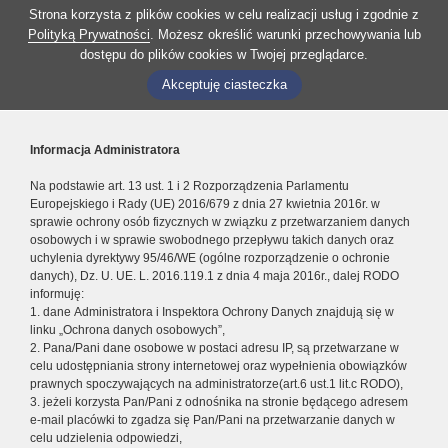
Strona korzysta z plików cookies w celu realizacji usług i zgodnie z
Polityką Prywatności
. Możesz określić warunki przechowywania lub
dostępu do plików cookies w Twojej przeglądarce.
Akceptuję ciasteczka
Informacja Administratora
Na podstawie art. 13 ust. 1 i 2 Rozporządzenia Parlamentu
Europejskiego i Rady (UE) 2016/679 z dnia 27 kwietnia 2016r. w
sprawie ochrony osób fizycznych w związku z przetwarzaniem danych
osobowych i w sprawie swobodnego przepływu takich danych oraz
uchylenia dyrektywy 95/46/WE (ogólne rozporządzenie o ochronie
danych), Dz. U. UE. L. 2016.119.1 z dnia 4 maja 2016r., dalej RODO
informuję:
1. dane Administratora i Inspektora Ochrony Danych znajdują się w
linku „Ochrona danych osobowych”,
2. Pana/Pani dane osobowe w postaci adresu IP, są przetwarzane w
celu udostępniania strony internetowej oraz wypełnienia obowiązków
prawnych spoczywających na administratorze(art.6 ust.1 lit.c RODO),
3. jeżeli korzysta Pan/Pani z odnośnika na stronie będącego adresem
e-mail placówki to zgadza się Pan/Pani na przetwarzanie danych w
celu udzielenia odpowiedzi,