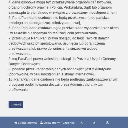
4. dane osobowe mogą być przekazywane organom państwowym,
organom ochrony prawnej (Policja, Prokuratura, Sąd) lub organom
samorządu terytorialnego w związku z prowadzonym postępowaniem,
5. Pana/Pani dane osobowe nie będą przekazywane do państwa
trzeciego ani do organizacji międzynarodowej,
6. Pana/Pani dane osobowe będą przetwarzane wyłącznie przez okres
i w zakresie niezbędnym do realizacji celu przetwarzania,
7. przysługuje Panu/Pani prawo dostępu do treści swoich danych
osobowych oraz ich sprostowania, usunięcia lub ograniczenia
przetwarzania lub prawo do wniesienia sprzeciwu wobec
przetwarzania,
8. ma Pan/Pani prawo wniesienia skargi do Prezesa Urzędu Ochrony
Danych Osobowych,
9. podanie przez Pana/Panią danych osobowych jest fakultatywne
(dobrowolne) w celu udostępnienia strony internetowej,
10. Pana/Pani dane osobowe nie będą podlegały zautomatyzowanym
procesom podejmowania decyzji przez Administratora, w tym
profilowaniu.
zamknij
Strona główna
Mapa strony
Czcionka