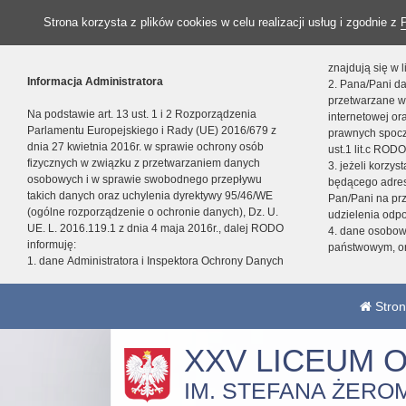
Strona korzysta z plików cookies w celu realizacji usług i zgodnie z
znajdują się w
Informacja Administratora
2. Pana/Pani da
przetwarzane w
Na podstawie art. 13 ust. 1 i 2 Rozporządzenia
internetowej o
Parlamentu Europejskiego i Rady (UE) 2016/679 z
prawnych spocz
dnia 27 kwietnia 2016r. w sprawie ochrony osób
ust.1 lit.c RODO
fizycznych w związku z przetwarzaniem danych
3. jeżeli korzy
osobowych i w sprawie swobodnego przepływu
będącego adres
takich danych oraz uchylenia dyrektywy 95/46/WE
Pan/Pani na pr
(ogólne rozporządzenie o ochronie danych), Dz. U.
udzielenia odp
UE. L. 2016.119.1 z dnia 4 maja 2016r., dalej RODO
4. dane osobo
informuję:
państwowym, or
1. dane Administratora i Inspektora Ochrony Danych
Stron
XXV LICEUM 
IM. STEFANA ŻERO