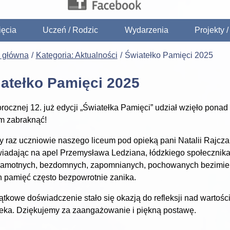
ięcia
Uczeń / Rodzic
Wydarzenia
Projekty 
a główna
Kategoria: Aktualności
Światełko Pamięci 2025
atełko Pamięci 2025
rocznej 12. już edycji „Światełka Pamięci” udział wzięło ponad
m zabraknąć!
y raz uczniowie naszego liceum pod opieką pani Natalii Rajcza
adając na apel Przemysława Ledziana, łódzkiego społecznika i i
amotnych, bezdomnych, zapomnianych, pochowanych bezimienn
h pamięć często bezpowrotnie zanika.
ątkowe doświadczenie stało się okazją do refleksji nad wartośc
eka. Dziękujemy za zaangażowanie i piękną postawę.