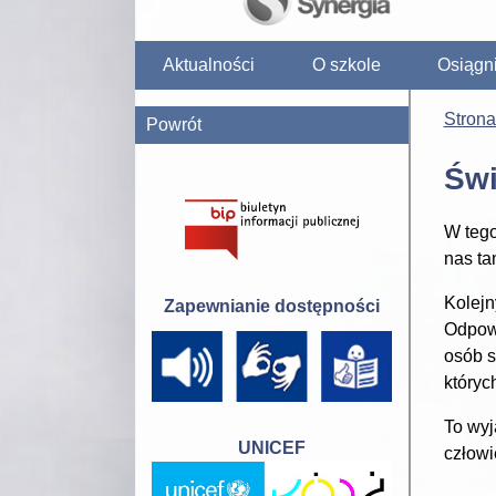
Aktualności
O szkole
Osiągn
Stron
Powrót
Świ
W tego
nas ta
Kolejn
Zapewnianie dostępności
Odpowi
osób s
któryc
To wyj
UNICEF
człowi