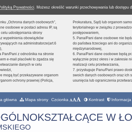
Polityką Prywatności
. Możesz określić warunki przechowywania lub dostępu d
 linku „Ochrona danych osobowych”,
Prokuratura, Sąd) lub organom sam
ne osobowe w postaci adresu IP, są
terytorialnego w związku z prowadz
 celu udostępniania strony
postępowaniem,
raz wypełnienia obowiązków
5. Pana/Pani dane osobowe nie bę
ywających na administratorze(art.6
do państwa trzeciego ani do organiza
),
międzynarodowej,
sta Pan/Pani z odnośnika na stronie
6. Pana/Pani dane osobowe będą pr
em e-mail placówki to zgadza się
wyłącznie przez okres i w zakresie 
zetwarzanie danych w celu
realizacji celu przetwarzania,
owiedzi,
7. przysługuje Panu/Pani prawo dost
we mogą być przekazywane organom
swoich danych osobowych oraz ich s
ganom ochrony prawnej (Policja,
usunięcia lub ograniczenia przetwar
a główna
Mapa strony
Czcionka
Kontrast
Informacja 
OGÓLNOKSZTAŁCĄCE W ŁO
MSKIEGO