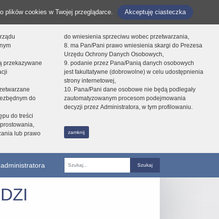
o plików cookies w Twojej przeglądarce.
Akceptuję ciasteczka
orządu
do wniesienia sprzeciwu wobec przetwarzania,
onym
8. ma Pan/Pani prawo wniesienia skargi do Prezesa
Urzędu Ochrony Danych Osobowych,
dą przekazywane
9. podanie przez Pana/Panią danych osobowych
cji
jest fakultatywne (dobrowolne) w celu udostępnienia
strony internetowej,
zetwarzane
10. Pana/Pani dane osobowe nie będą podlegały
niezbędnym do
zautomatyzowanym procesom podejmowania
decyzji przez Administratora, w tym profilowaniu.
ępu do treści
prostowania,
zamknij
zania lub prawo
administratora
Fraza
DZI