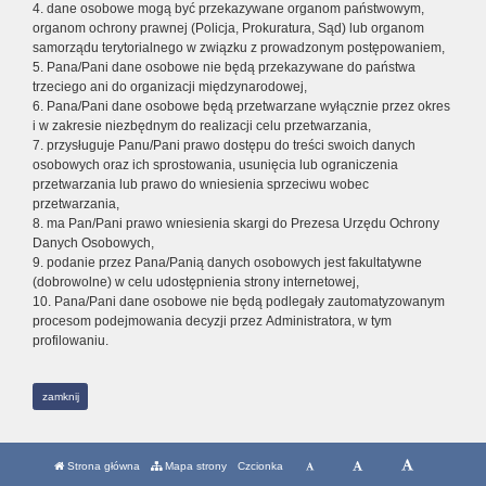
4. dane osobowe mogą być przekazywane organom państwowym,
organom ochrony prawnej (Policja, Prokuratura, Sąd) lub organom
samorządu terytorialnego w związku z prowadzonym postępowaniem,
5. Pana/Pani dane osobowe nie będą przekazywane do państwa
trzeciego ani do organizacji międzynarodowej,
6. Pana/Pani dane osobowe będą przetwarzane wyłącznie przez okres
i w zakresie niezbędnym do realizacji celu przetwarzania,
7. przysługuje Panu/Pani prawo dostępu do treści swoich danych
osobowych oraz ich sprostowania, usunięcia lub ograniczenia
przetwarzania lub prawo do wniesienia sprzeciwu wobec
przetwarzania,
8. ma Pan/Pani prawo wniesienia skargi do Prezesa Urzędu Ochrony
Danych Osobowych,
9. podanie przez Pana/Panią danych osobowych jest fakultatywne
(dobrowolne) w celu udostępnienia strony internetowej,
10. Pana/Pani dane osobowe nie będą podlegały zautomatyzowanym
procesom podejmowania decyzji przez Administratora, w tym
profilowaniu.
zamknij
Strona główna
Mapa strony
Czcionka