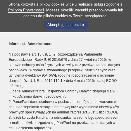
Strona korzysta z plików cookies w celu realizacji usług i zgodnie z
Polityką Prywatności
. Możesz określić warunki przechowywania lub
dostępu do plików cookies w Twojej przeglądarce.
Akceptuję ciasteczka
Informacja Administratora
Na podstawie art. 13 ust. 1 i 2 Rozporządzenia Parlamentu
Europejskiego i Rady (UE) 2016/679 z dnia 27 kwietnia 2016r. w
sprawie ochrony osób fizycznych w związku z przetwarzaniem danych
osobowych i w sprawie swobodnego przepływu takich danych oraz
uchylenia dyrektywy 95/46/WE (ogólne rozporządzenie o ochronie
danych), Dz. U. UE. L. 2016.119.1 z dnia 4 maja 2016r., dalej RODO
informuję:
1. dane Administratora i Inspektora Ochrony Danych znajdują się w
linku „Ochrona danych osobowych”,
2. Pana/Pani dane osobowe w postaci adresu IP, są przetwarzane w
celu udostępniania strony internetowej oraz wypełnienia obowiązków
prawnych spoczywających na administratorze(art.6 ust.1 lit.c RODO),
3. jeżeli korzysta Pan/Pani z odnośnika na stronie będącego adresem
e-mail placówki to zgadza się Pan/Pani na przetwarzanie danych w
celu udzielenia odpowiedzi,