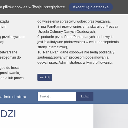
o plików cookies w Twojej przeglądarce.
Akceptuję ciasteczka
orządu
do wniesienia sprzeciwu wobec przetwarzania,
onym
8. ma Pan/Pani prawo wniesienia skargi do Prezesa
Urzędu Ochrony Danych Osobowych,
dą przekazywane
9. podanie przez Pana/Panią danych osobowych
cji
jest fakultatywne (dobrowolne) w celu udostępnienia
strony internetowej,
zetwarzane
10. Pana/Pani dane osobowe nie będą podlegały
niezbędnym do
zautomatyzowanym procesom podejmowania
decyzji przez Administratora, w tym profilowaniu.
ępu do treści
prostowania,
zamknij
zania lub prawo
administratora
Fraza
DZI