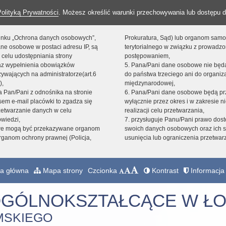
Polityką Prywatności
. Możesz określić warunki przechowywania lub dostępu d
 linku „Ochrona danych osobowych”,
Prokuratura, Sąd) lub organom sam
ne osobowe w postaci adresu IP, są
terytorialnego w związku z prowadz
 celu udostępniania strony
postępowaniem,
raz wypełnienia obowiązków
5. Pana/Pani dane osobowe nie bę
ywających na administratorze(art.6
do państwa trzeciego ani do organiza
),
międzynarodowej,
sta Pan/Pani z odnośnika na stronie
6. Pana/Pani dane osobowe będą pr
em e-mail placówki to zgadza się
wyłącznie przez okres i w zakresie 
zetwarzanie danych w celu
realizacji celu przetwarzania,
owiedzi,
7. przysługuje Panu/Pani prawo dost
we mogą być przekazywane organom
swoich danych osobowych oraz ich s
ganom ochrony prawnej (Policja,
usunięcia lub ograniczenia przetwar
a główna
Mapa strony
Czcionka
Kontrast
Informacja 
OGÓLNOKSZTAŁCĄCE W ŁO
MSKIEGO