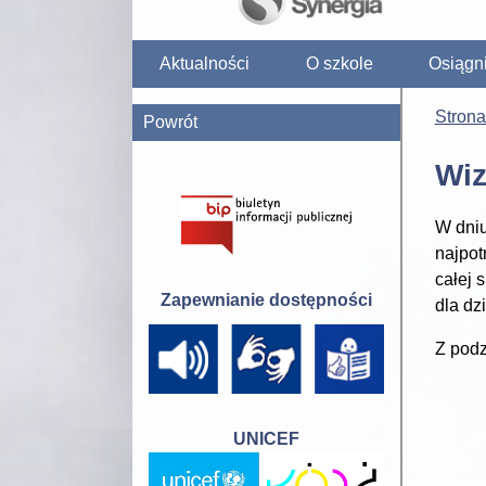
Aktualności
O szkole
Osiągn
Stron
Powrót
Wiz
W dniu
najpot
całej 
Zapewnianie dostępności
dla dzi
Z podz
UNICEF