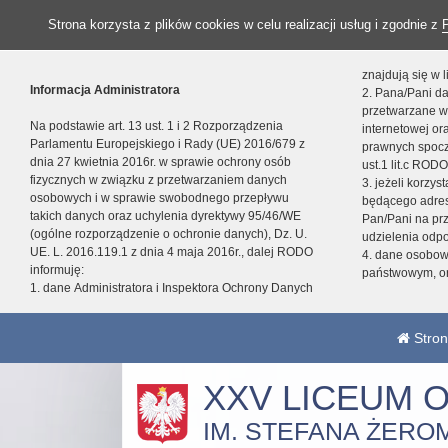
Strona korzysta z plików cookies w celu realizacji usług i zgodnie z
znajdują się w
Informacja Administratora
2. Pana/Pani da
przetwarzane w
Na podstawie art. 13 ust. 1 i 2 Rozporządzenia
internetowej o
Parlamentu Europejskiego i Rady (UE) 2016/679 z
prawnych spocz
dnia 27 kwietnia 2016r. w sprawie ochrony osób
ust.1 lit.c RODO
fizycznych w związku z przetwarzaniem danych
3. jeżeli korzy
osobowych i w sprawie swobodnego przepływu
będącego adres
takich danych oraz uchylenia dyrektywy 95/46/WE
Pan/Pani na pr
(ogólne rozporządzenie o ochronie danych), Dz. U.
udzielenia odp
UE. L. 2016.119.1 z dnia 4 maja 2016r., dalej RODO
4. dane osobo
informuję:
państwowym, or
1. dane Administratora i Inspektora Ochrony Danych
Stron
XXV LICEUM 
IM. STEFANA ŻERO