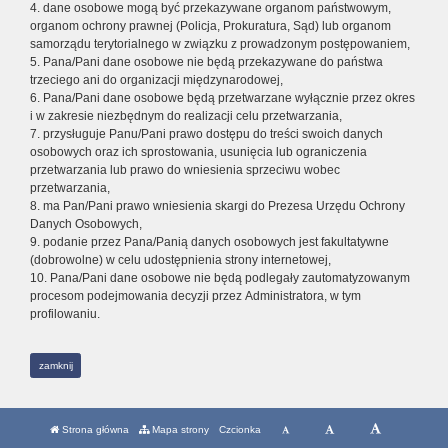
4. dane osobowe mogą być przekazywane organom państwowym,
organom ochrony prawnej (Policja, Prokuratura, Sąd) lub organom
samorządu terytorialnego w związku z prowadzonym postępowaniem,
5. Pana/Pani dane osobowe nie będą przekazywane do państwa
trzeciego ani do organizacji międzynarodowej,
6. Pana/Pani dane osobowe będą przetwarzane wyłącznie przez okres
i w zakresie niezbędnym do realizacji celu przetwarzania,
7. przysługuje Panu/Pani prawo dostępu do treści swoich danych
osobowych oraz ich sprostowania, usunięcia lub ograniczenia
przetwarzania lub prawo do wniesienia sprzeciwu wobec
przetwarzania,
8. ma Pan/Pani prawo wniesienia skargi do Prezesa Urzędu Ochrony
Danych Osobowych,
9. podanie przez Pana/Panią danych osobowych jest fakultatywne
(dobrowolne) w celu udostępnienia strony internetowej,
10. Pana/Pani dane osobowe nie będą podlegały zautomatyzowanym
procesom podejmowania decyzji przez Administratora, w tym
profilowaniu.
zamknij
Strona główna
Mapa strony
Czcionka