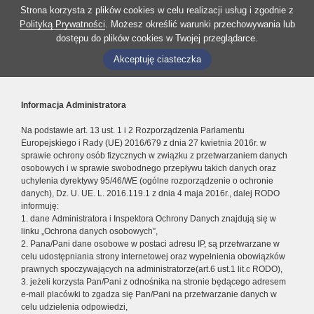
Strona korzysta z plików cookies w celu realizacji usług i zgodnie z
Polityką Prywatności
. Możesz określić warunki przechowywania lub
dostępu do plików cookies w Twojej przeglądarce.
Akceptuję ciasteczka
Informacja Administratora
Na podstawie art. 13 ust. 1 i 2 Rozporządzenia Parlamentu
Europejskiego i Rady (UE) 2016/679 z dnia 27 kwietnia 2016r. w
sprawie ochrony osób fizycznych w związku z przetwarzaniem danych
osobowych i w sprawie swobodnego przepływu takich danych oraz
uchylenia dyrektywy 95/46/WE (ogólne rozporządzenie o ochronie
danych), Dz. U. UE. L. 2016.119.1 z dnia 4 maja 2016r., dalej RODO
informuję:
1. dane Administratora i Inspektora Ochrony Danych znajdują się w
linku „Ochrona danych osobowych”,
2. Pana/Pani dane osobowe w postaci adresu IP, są przetwarzane w
celu udostępniania strony internetowej oraz wypełnienia obowiązków
prawnych spoczywających na administratorze(art.6 ust.1 lit.c RODO),
3. jeżeli korzysta Pan/Pani z odnośnika na stronie będącego adresem
e-mail placówki to zgadza się Pan/Pani na przetwarzanie danych w
celu udzielenia odpowiedzi,